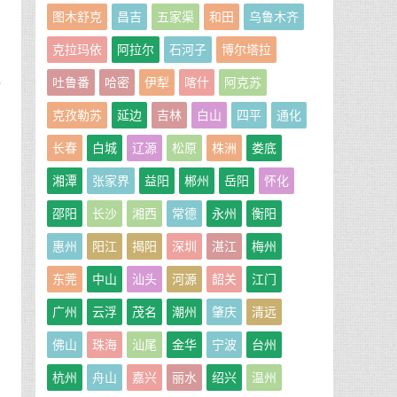
图木舒克
昌吉
五家渠
和田
乌鲁木齐
克拉玛依
阿拉尔
石河子
博尔塔拉
熟
吐鲁番
哈密
伊犁
喀什
阿克苏
克孜勒苏
延边
吉林
白山
四平
通化
这
长春
白城
辽源
松原
株洲
娄底
中
湘潭
张家界
益阳
郴州
岳阳
怀化
邵阳
长沙
湘西
常德
永州
衡阳
惠州
阳江
揭阳
深圳
湛江
梅州
东莞
中山
汕头
河源
韶关
江门
广州
云浮
茂名
潮州
肇庆
清远
佛山
珠海
汕尾
金华
宁波
台州
杭州
舟山
嘉兴
丽水
绍兴
温州