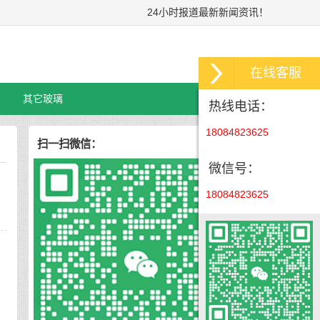
24小时报道最新新闻资讯！
在线客服
其它玻璃
热线电话：
18084823625
扫一扫微信：
微信号：
18084823625
人
隔