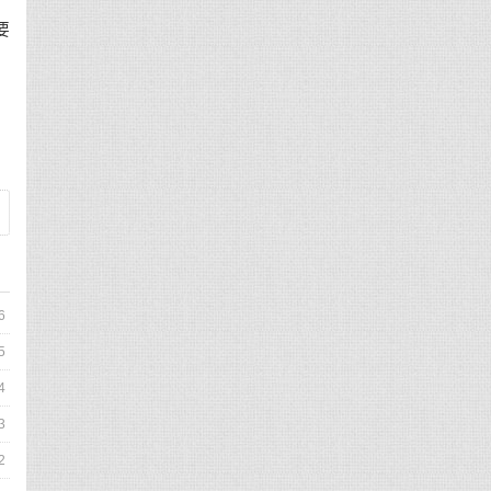
方
要
，
6
5
4
3
2