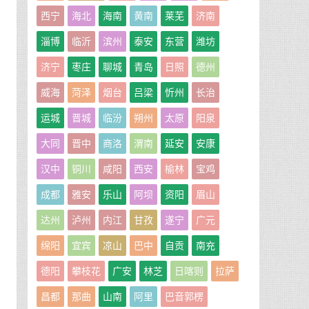
西宁
海北
海南
黄南
莱芜
济南
淄博
临沂
滨州
泰安
东营
潍坊
济宁
枣庄
聊城
青岛
日照
德州
威海
菏泽
烟台
吕梁
忻州
长治
运城
晋城
临汾
朔州
太原
阳泉
大同
晋中
商洛
渭南
延安
安康
汉中
铜川
咸阳
西安
榆林
宝鸡
成都
雅安
乐山
阿坝
资阳
眉山
达州
泸州
内江
甘孜
遂宁
广元
绵阳
宜宾
凉山
巴中
自贡
南充
德阳
攀枝花
广安
林芝
日喀则
拉萨
昌都
那曲
山南
阿里
巴音郭楞