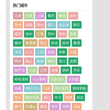
热门城市
北京
天津
上海
重庆
南通
泰州
：
苏州
盐城
常州
镇江
连云港
宿迁
，
南京
徐州
无锡
扬州
淮安
宜春
赣州
景德镇
萍乡
新余
抚州
鹰潭
吉安
九江
上饶
南昌
阜新
沈阳
锦州
鞍山
盘锦
朝阳
营口
抚顺
葫芦岛
大连
辽阳
本溪
铁岭
丹东
呼和浩特
乌兰察布
巴彦淖尔
兴安盟
赤峰
呼伦贝尔
乌海
阿拉善盟
锡林郭勒
包头
鄂尔多斯
通辽
中卫
固原
吴忠
银川
石嘴山
果洛
海东
海西
玉树